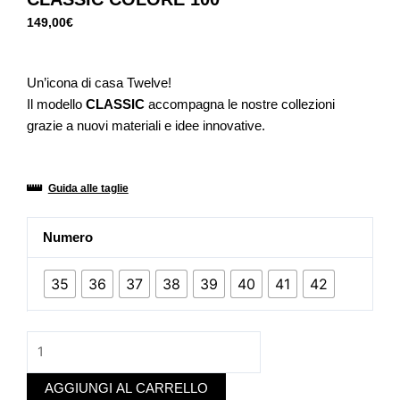
149,00
€
Un’icona di casa Twelve!
Il modello
CLASSIC
accompagna le nostre collezioni
grazie a nuovi materiali e idee innovative.
Guida alle taglie
CLASSIC
Numero
COLORE
100
35
36
37
38
39
40
41
42
quantità
AGGIUNGI AL CARRELLO