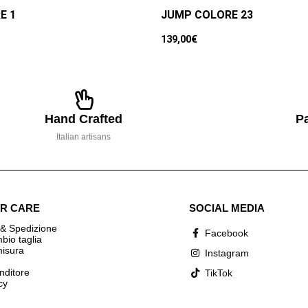
E 1
JUMP COLORE 23
139,00
€
Hand Crafted
Pa
Italian artisans
R CARE
SOCIAL MEDIA
& Spedizione
Facebook
io taglia
misura
Instagram
nditore
TikTok
cy