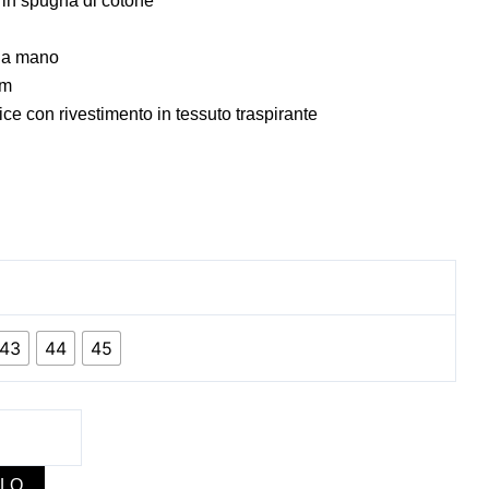
in spugna di cotone
o a mano
cm
ice con rivestimento in tessuto traspirante
43
44
45
LLO