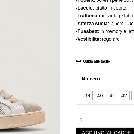
-Fodera:
50% in pelle 50% 
-Laccio:
piatto in cotote
-Trattamento:
vintage fatt
-Altezza suola:
2,5cm – 3
-Fussbett:
in memory e latt
-Vestibilità:
regolare
Guida alle taglie
CLASSIC
Numero
COLORE
73
39
40
41
42
UOMO
quantità
AGGIUNGI AL CARRE