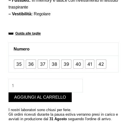
–
Fussbett:
I
n memory e lattice con rivestimento in tessuto
traspirante
–
Vestibilità:
Regolare
Guida alle taglie
CLASSIC
Numero
COLORE
90
35
36
37
38
39
40
41
42
DONNA
quantità
AGGIUNGI AL CARRELLO
I nostri laboratori sono chiusi per ferie.
Gli ordini ricevuti durante la pausa estiva verranno presi in carico e
avviati in produzione dal
31 Agosto
seguendo l'ordine di arrivo.