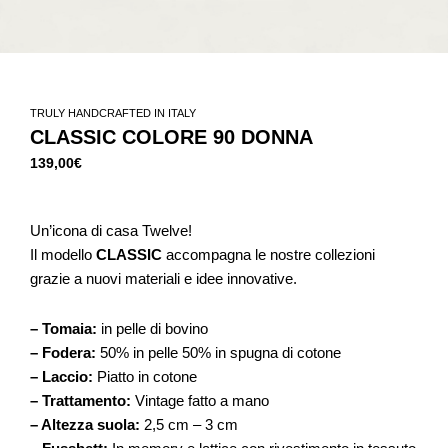
TRULY HANDCRAFTED IN ITALY
CLASSIC COLORE 90 DONNA
139,00
€
Un’icona di casa Twelve!
Il modello
CLASSIC
accompagna le nostre collezioni
grazie a nuovi materiali e idee innovative.
–
Tomaia
:
in pelle di bovino
–
Fodera
:
50% in pelle 50% in spugna di cotone
–
Laccio
:
Piatto in cotone
–
Trattamento
:
Vintage fatto a mano
–
Altezza suola:
2,5 cm – 3 cm