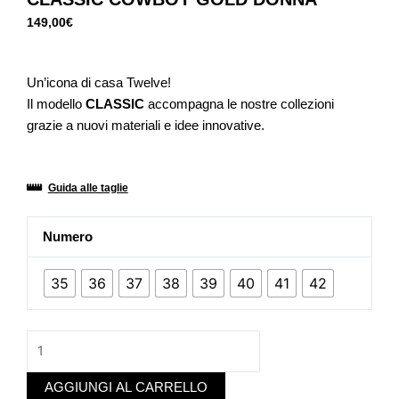
149,00
€
Un’icona di casa Twelve!
Il modello
CLASSIC
accompagna le nostre collezioni
grazie a nuovi materiali e idee innovative.
Guida alle taglie
CLASSIC
Numero
COWBOY
GOLD
35
36
37
38
39
40
41
42
DONNA
quantità
AGGIUNGI AL CARRELLO