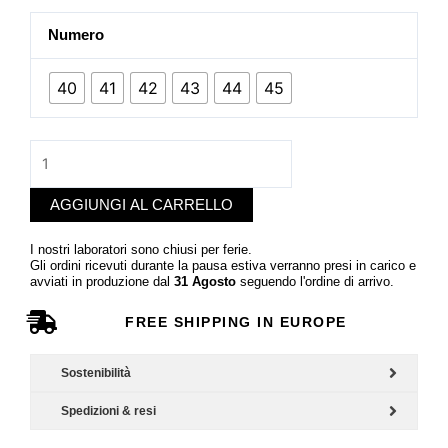
JUMP
Numero
COLORE
24
40
41
42
43
44
45
UOMO
quantità
AGGIUNGI AL CARRELLO
I nostri laboratori sono chiusi per ferie.
Gli ordini ricevuti durante la pausa estiva verranno presi in carico e
avviati in produzione dal
31 Agosto
seguendo l'ordine di arrivo.
FREE SHIPPING IN EUROPE
Sostenibilità
Spedizioni & resi