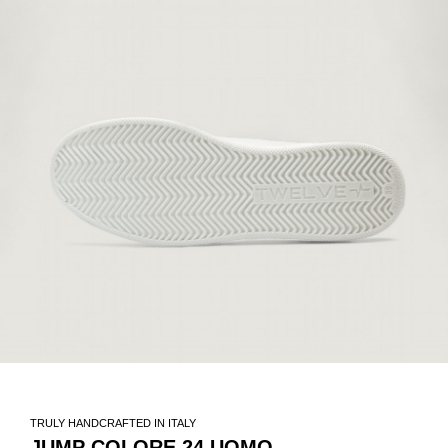
TRULY HANDCRAFTED IN ITALY
JUMP COLORE 24 UOMO