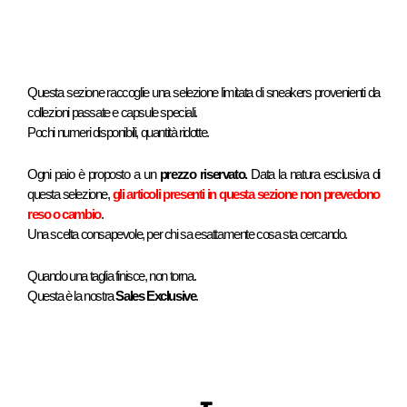
Questa sezione raccoglie una selezione limitata di sneakers provenienti da
collezioni passate e capsule speciali.
Pochi numeri disponibili, quantità ridotte.
Ogni paio è proposto a un
prezzo riservato.
Data la natura esclusiva di
questa selezione,
gli articoli presenti in questa sezione non prevedono
reso o cambio
.
Una scelta consapevole, per chi sa esattamente cosa sta cercando.
Quando una taglia finisce, non torna.
Questa è la nostra
Sales Exclusive
.